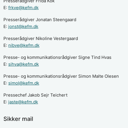
Presserådgiver Frida Kok
E:
frkve@kefm.dk
Presserådgiver Jonatan Steengaard
E:
jonst@kefm.dk
Presserådgiver Nikoline Vestergaard
E:
nibve@kefm.dk
Presse- og kommunikationsrådgiver Signe Tind Hvas
E:
sihva@kefm.dk
Presse- og kommunikationsrådgiver Simon Malte Olesen
E:
simol@kefm.dk
Pressechef Jakob Sejr Teichert
E:
jaste@kefm.dk
Sikker mail