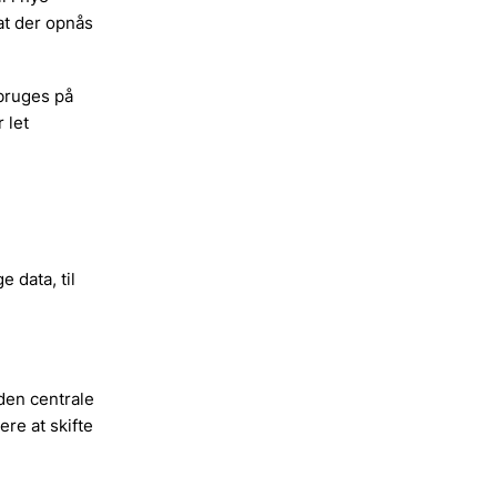
at der opnås
nbruges på
 let
 data, til
 den centrale
re at skifte