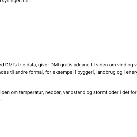
rsyningen her:
 DMI’s frie data, giver DMI gratis adgang til viden om vind og ve
des til andre formål, for eksempel i byggeri, landbrug og i ener
viden om temperatur, nedbør, vandstand og stormfloder i det fo
: