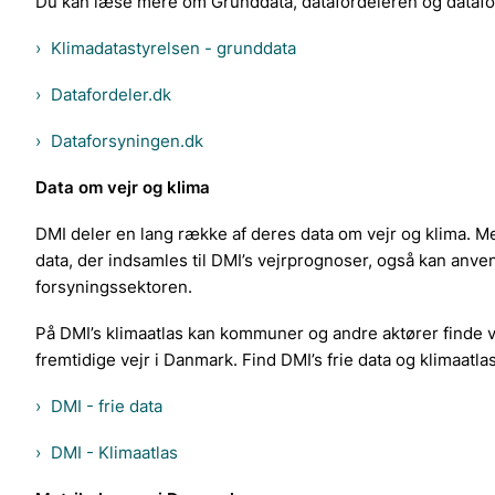
Du kan læse mere om Grunddata, datafordeleren og datafo
Klimadatastyrelsen - grunddata
Datafordeler.dk
Dataforsyningen.dk
Data om vejr og klima
DMI deler en lang række af deres data om vejr og klima. Med
data, der indsamles til DMI’s vejrprognoser, også kan anven
forsyningssektoren.
På DMI’s klimaatlas kan kommuner og andre aktører finde 
fremtidige vejr i Danmark. Find DMI’s frie data og klimaatlas
DMI - frie data
DMI - Klimaatlas