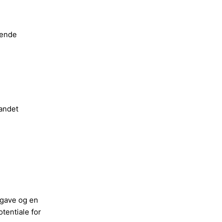
gende
andet
pgave og en
tentiale for