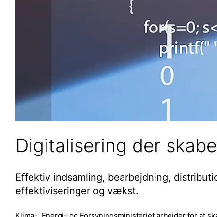
Digitalisering der skab
Effektiv indsamling, bearbejdning, distribut
effektiviseringer og vækst.
Klima-, Energi- og Forsyningsministeriet arbejder for at ska