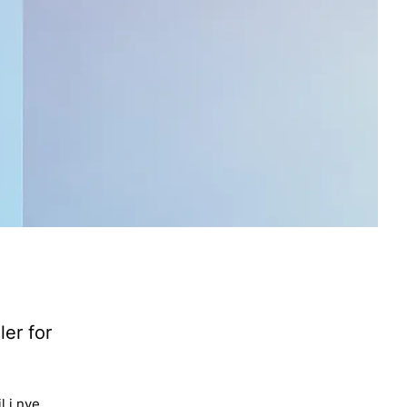
ler for
l i nye