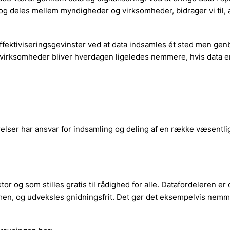
 deles mellem myndigheder og virksomheder, bidrager vi til, 
effektiviseringsgevinster ved at data indsamles ét sted men ge
 virksomheder bliver hverdagen ligeledes nemmere, hvis data er
elser har ansvar for indsamling og deling af en række væsentlige
or og som stilles gratis til rådighed for alle. Datafordeleren er
mmen, og udveksles gnidningsfrit. Det gør det eksempelvis nemme