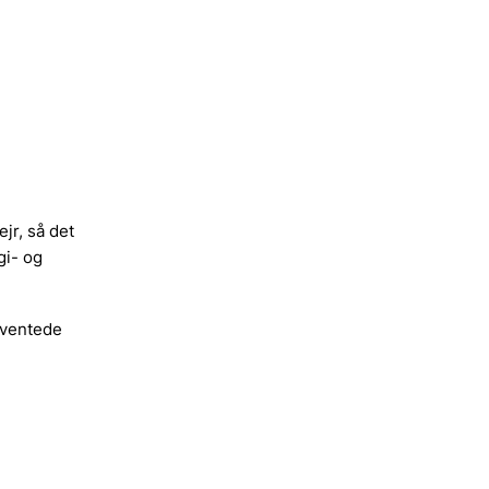
jr, så det
gi- og
rventede