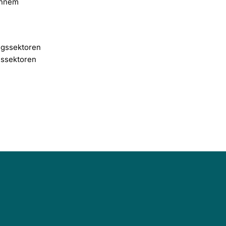
Gennem
ngssektoren
gssektoren