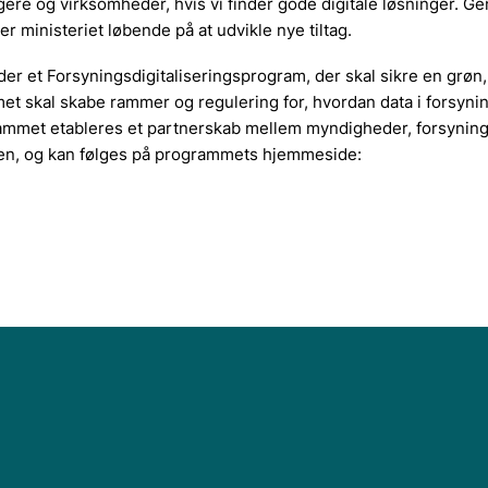
ere og virksomheder, hvis vi finder gode digitale løsninger. 
inisteriet løbende på at udvikle nye tiltag.
der et Forsyningsdigitaliseringsprogram, der skal sikre en grøn,
 skal skabe rammer og regulering for, hvordan data i forsyni
rammet etableres et partnerskab mellem myndigheder, forsynin
lsen, og kan følges på programmets hjemmeside: