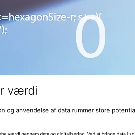
er værdi
ion og anvendelse af data rummer store potentia
be værdi gennem data og digitalisering. Ved at bringe data i spi