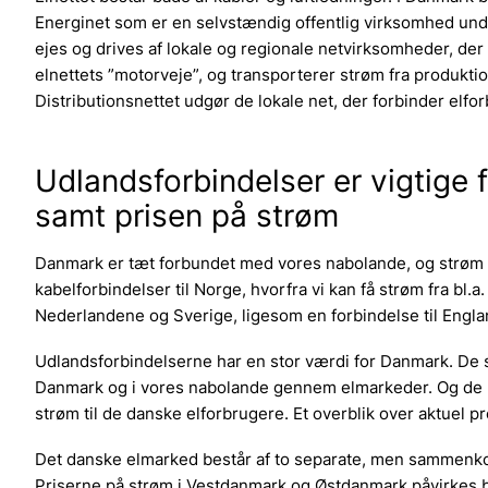
Energinet som er en selvstændig offentlig virksomhed unde
ejes og drives af lokale og regionale netvirksomheder, der
elnettets ”motorveje”, og transporterer strøm fra produktion
Distributionsnettet udgør de lokale net, der forbinder elf
Udlandsforbindelser er vigtige 
samt prisen på strøm
Danmark er tæt forbundet med vores nabolande, og strøm 
kabelforbindelser til Norge, hvorfra vi kan få strøm fra bl.
Nederlandene og Sverige, ligesom en forbindelse til Engla
Udlandsforbindelserne har en stor værdi for Danmark. De s
Danmark og i vores nabolande gennem elmarkeder. Og de r
strøm til de danske elforbrugere. Et overblik over aktuel 
Det danske elmarked består af to separate, men sammenko
Priserne på strøm i Vestdanmark og Østdanmark påvirkes bl.