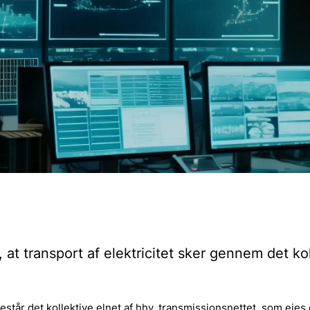
at transport af elektricitet sker gennem det kol
estår det kollektive elnet af hhv. transmissionsnettet, som ejes 