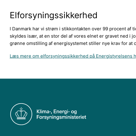
Elforsyningssikkerhed
I Danmark har vi strøm i stikkontakten over 99 procent af t
skyldes især, at en stor del af vores elnet er gravet ned i
grønne omstilling af energisystemet stiller nye krav for a
Læs mere om elforsyningssikkerhed på Energistyrelsens