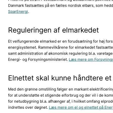
Danmark fastsættes på en fælles nordisk elbørs, som hedde
SparEnergi
.
Reguleringen af elmarkedet
Et velfungerende elmarked er en forudsætning for høj fors
energisystemet. Rammevilkårene for elmarkedet fastsætte
samt administration af økonomisk regulering bl.a. varetag
Energi- og Forsyningsministeriet.
Læs mere om Forsyningst
Elnettet skal kunne håndtere et
Med den grønne omstilling følger en markant elektrificering
for at understøtte et stigende elforbrug og der vil i de k
for netudbygning bl.a. afhænger af, i hvilket omfang elpr
indrettes over døgnet.
Læs mere om el og elnettet på Ene