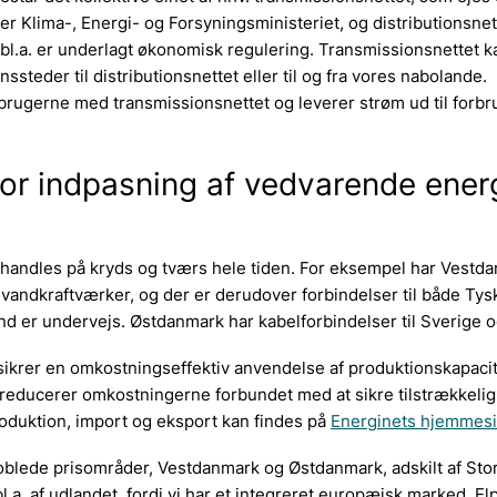
r Klima-, Energi- og Forsyningsministeriet, og distributionsnet
 bl.a. er underlagt økonomisk regulering. Transmissionsnettet k
ssteder til distributionsnettet eller til og fra vores nabolande.
orbrugerne med transmissionsnettet og leverer strøm ud til forb
for indpasning af vedvarende ener
handles på kryds og tværs hele tiden. For eksempel har Vestd
a. vandkraftværker, og der er derudover forbindelser til både Tys
nd er undervejs. Østdanmark har kabelforbindelser til Sverige o
ikrer en omkostningseffektiv anvendelse af produktionskapacit
educerer omkostningerne forbundet med at sikre tilstrækkelig 
produktion, import og eksport kan findes på
Energinets hjemmes
blede prisområder, Vestdanmark og Østdanmark, adskilt af Sto
a. af udlandet, fordi vi har et integreret europæisk marked. Elp