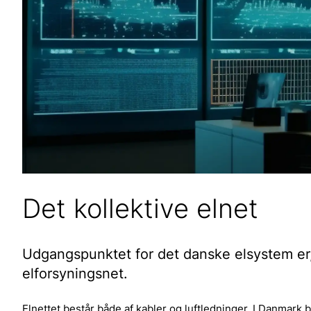
Det kollektive elnet
Udgangspunktet for det danske elsystem er, 
elforsyningsnet.
Elnettet består både af kabler og luftledninger. I Danmark b