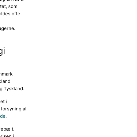
tet, som
aldes ofte
rugerne.
gi
anmark
kland,
g Tyskland.
et i
forsyning af
ide
.
rebælt.
risen i