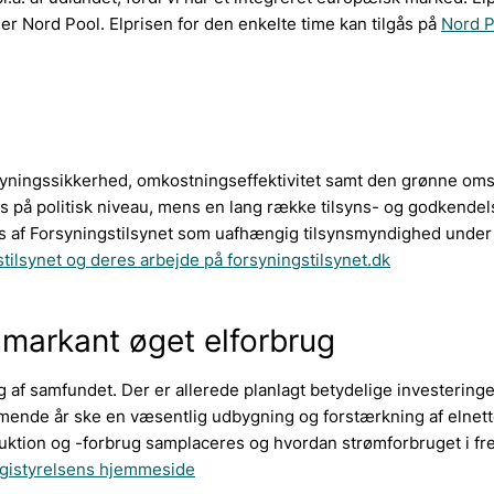
r Nord Pool. Elprisen for den enkelte time kan tilgås på
Nord P
yningssikkerhed, omkostningseffektivitet samt den grønne omsti
s på politisk niveau, mens en lang række tilsyns- og godkende
es af Forsyningstilsynet som uafhængig tilsynsmyndighed under
ilsynet og deres arbejde på forsyningstilsynet.dk
 markant øget elforbrug
 af samfundet. Der er allerede planlagt betydelige investeringer
ommende år ske en væsentlig udbygning og forstærkning af elnet
oduktion og -forbrug samplaceres og hvordan strømforbruget i f
rgistyrelsens hjemmeside