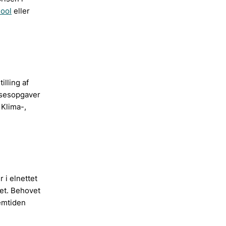
ool
eller
lling af
lsesopgaver
 Klima-,
 i elnettet
tet. Behovet
remtiden