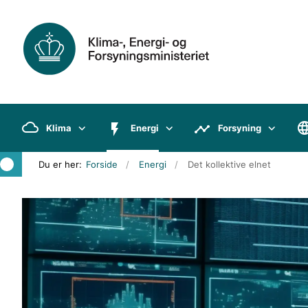
Klima
Energi
Forsyning
Du er her:
Forside
Energi
Det kollektive elnet